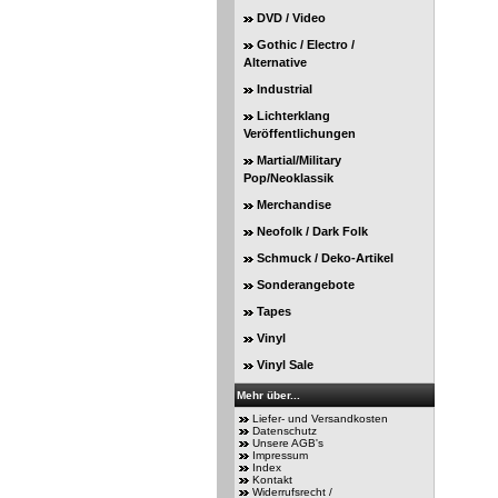
DVD / Video
Gothic / Electro /
Alternative
Industrial
Lichterklang
Veröffentlichungen
Martial/Military
Pop/Neoklassik
Merchandise
Neofolk / Dark Folk
Schmuck / Deko-Artikel
Sonderangebote
Tapes
Vinyl
Vinyl Sale
Mehr über...
Liefer- und Versandkosten
Datenschutz
Unsere AGB's
Impressum
Index
Kontakt
Widerrufsrecht /